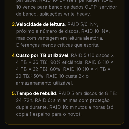
paridade). RAID 10: 2× (sem paridade). RAID
10 vence para banco de dados OLTP, servidor
de banco, aplicações write-heavy.
3
.
Velocidade de leitura
.
RAID 5/6: N×,
próximo a número de discos. RAID 10: N×,
mas com vantagem em leitura aleatória.
Diferenças menos críticas que escrita.
4
.
Custo por TB utilizável
.
RAID 5 (10 discos ×
4 TB = 36 TB): 90% eficiência. RAID 6 (10 ×
4 TB = 32 TB): 80%. RAID 10 (10 × 4 TB =
20 TB): 50%. RAID 10 custa 2× o
armazenamento utilizável.
5
.
Tempo de rebuild
.
RAID 5 em discos de 8 TB:
24-72h. RAID 6: similar mas com proteção
dupla durante. RAID 10: minutos a horas (só
copia 1 espelho para o novo).