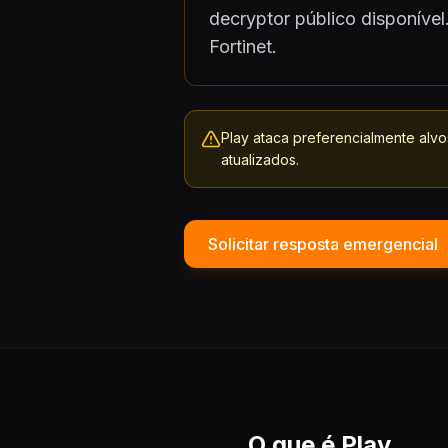
decryptor público disponíve
Fortinet.
Play ataca preferencialmente alvo
atualizados.
Solicitar resposta emergencial
O que é Play