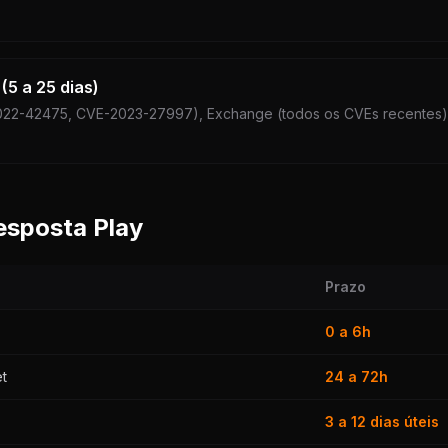
(5 a 25 dias)
2022-42475, CVE-2023-27997), Exchange (todos os CVEs recentes),
resposta Play
Prazo
0 a 6h
t
24 a 72h
3 a 12 dias úteis