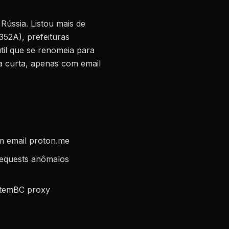
Rússia. Listou mais de
352A), prefeituras
til que se renomeia para
ta curta, apenas com email
m email proton.me
equests anômalos
stemBC proxy