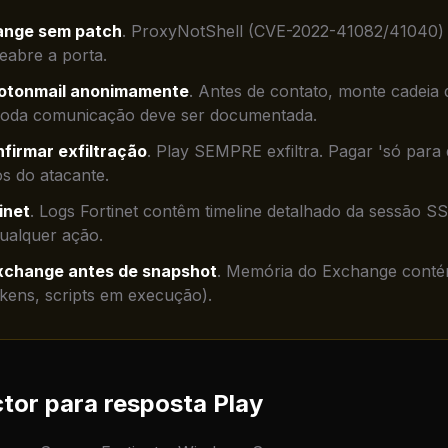
ange sem patch
.
ProxyNotShell (CVE-2022-41082/41040) é 
eabre a porta.
rotonmail anonimamente
.
Antes de contato, monte cadeia 
. Toda comunicação deve ser documentada.
firmar exfiltração
.
Play SEMPRE exfiltra. Pagar 'só para 
s do atacante.
inet
.
Logs Fortinet contêm timeline detalhado da sessão S
ualquer ação.
xchange antes de snapshot
.
Memória do Exchange contém
okens, scripts em execução).
tor para resposta Play