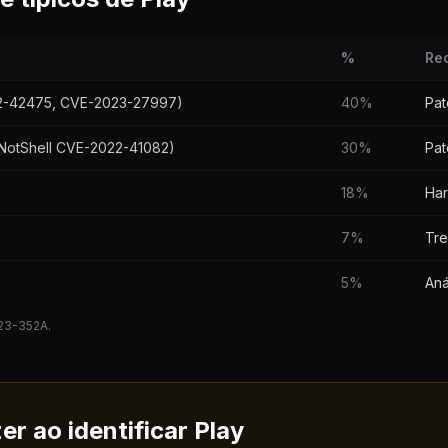
%
Re
2-42475, CVE-2023-27997)
40%
Pat
NotShell CVE-2022-41082)
30%
Pat
18%
Har
7%
Tre
5%
Aná
23-352A.
r ao identificar Play