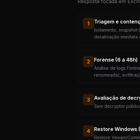
Resposta focada em Excha
Triagem e contenç
1
Isolamento, snapshot
desativação imediata
Forense (6 a 48h)
2
Análise de logs Forti
renomeada), exfiltra
Avaliação de decr
3
Sem decryptor público
Restore Windows (3
4
Restore Veeam/Commva