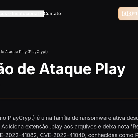
🇧🇷
iços
Institucional
Contato
PT
e Ataque Play (PlayCrypt)
o de Ataque Play
)
o PlayCrypt) é uma família de ransomware ativa des
 Adiciona extensão .play aos arquivos e deixa nota 'R
CVE-2022-41082, CVE-2022-41040, conhecidas como P