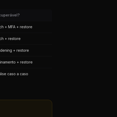
cuperável?
ch + MFA + restore
ch + restore
dening + restore
inamento + restore
lise caso a caso