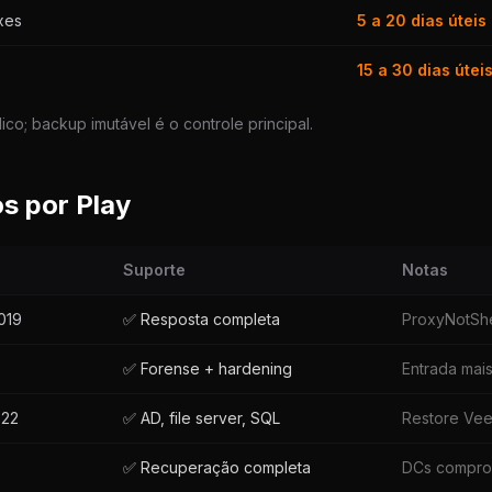
xes
5 a 20 dias úteis
15 a 30 dias útei
co; backup imutável é o controle principal.
s por Play
Suporte
Notas
019
✅ Resposta completa
ProxyNotShel
✅ Forense + hardening
Entrada mai
022
✅ AD, file server, SQL
Restore Ve
✅ Recuperação completa
DCs compro