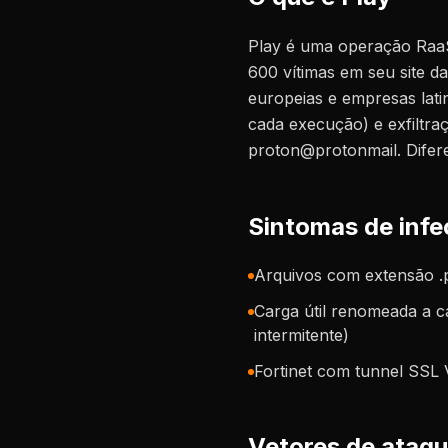
Play é uma operação RaaS 
600 vítimas em seu site d
europeias e empresas lati
cada execução) e exfiltra
proton@protonmail. Difere
Sintomas de infe
Arquivos com extensão .
Carga útil renomeada a 
intermitente)
Fortinet com tunnel SS
Vetores de ataqu