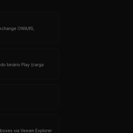
Exchange OWA/IIS,
do binário Play (carga
lboxes via Veeam Explorer