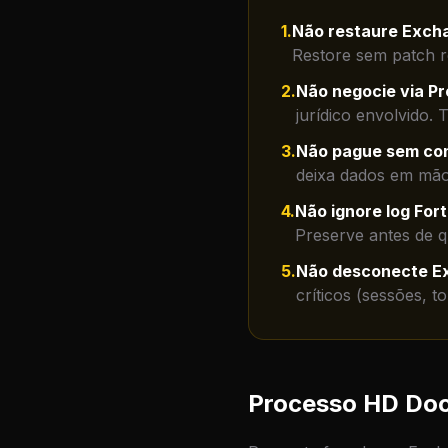
1
.
Não restaure Exch
Restore sem patch r
2
.
Não negocie via P
jurídico envolvido
3
.
Não pague sem con
deixa dados em mão
4
.
Não ignore log Fort
Preserve antes de q
5
.
Não desconecte E
críticos (sessões, t
Processo HD Doc