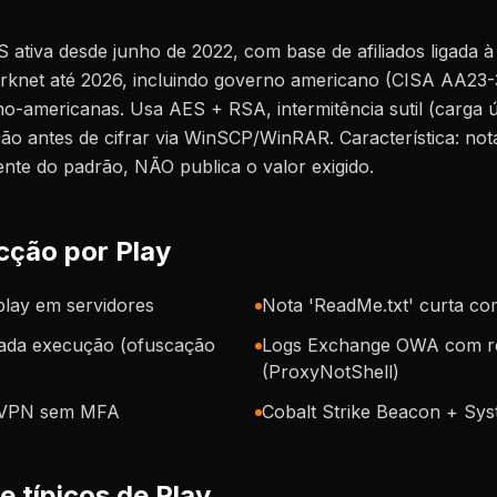
ativa desde junho de 2022, com base de afiliados ligada à 
arknet até 2026, incluindo governo americano (CISA AA23-
no-americanas. Usa AES + RSA, intermitência sutil (carga ú
ção antes de cifrar via WinSCP/WinRAR. Característica: no
nte do padrão, NÃO publica o valor exigido.
cção por Play
play em servidores
Nota 'ReadMe.txt' curta co
cada execução (ofuscação
Logs Exchange OWA com r
(ProxyNotShell)
L VPN sem MFA
Cobalt Strike Beacon + Sy
e típicos de Play