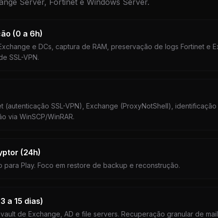
nge Server, Fortinet e Windows Server.
ão (0 a 6h)
 Exchange e DCs, captura de RAM, preservação de logs Fortinet e 
 de SSL-VPN.
net (autenticação SSL-VPN), Exchange (ProxyNotShell), identificação 
ção via WinSCP/WinRAR.
yptor (24h)
 para Play. Foco em restore de backup e reconstrução.
 a 15 dias)
ult de Exchange, AD e file servers. Recuperação granular de mai