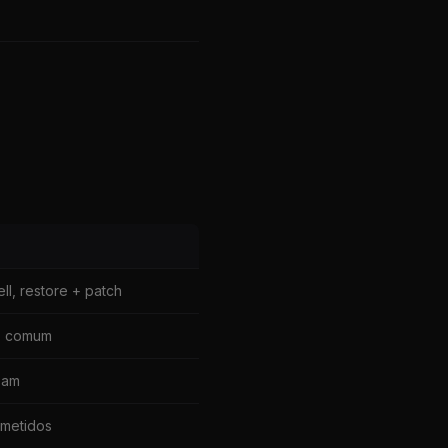
s
l, restore + patch
s comum
eam
metidos