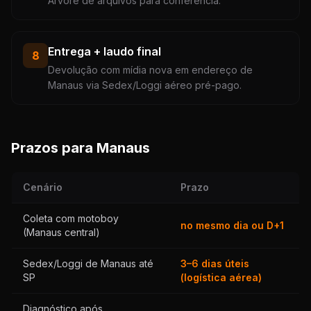
Árvore de arquivos para conferência.
Entrega + laudo final
8
Devolução com mídia nova em endereço de
Manaus via Sedex/Loggi aéreo pré-pago.
Prazos para Manaus
Cenário
Prazo
Coleta com motoboy
no mesmo dia ou D+1
(Manaus central)
Sedex/Loggi de Manaus até
3–6 dias úteis
SP
(logística aérea)
Diagnóstico após