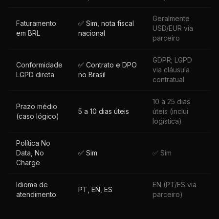
Geralmente
Faturamento
✅ Sim, nota fiscal
USD/EUR via
em BRL
nacional
parceiro
GDPR; LGPD
Conformidade
✅ Contrato e DPO
via cláusula
LGPD direta
no Brasil
contratual
10 a 25 dias
Prazo médio
5 a 10 dias úteis
úteis (inclui
(caso lógico)
logística)
Política No
Data, No
✅ Sim
✅ Sim
Charge
Idioma de
EN (PT/ES via
PT, EN, ES
atendimento
parceiro)