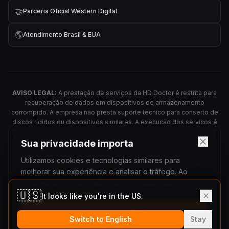
🤝
Parceria Oficial Western Digital
🌎
Atendimento Brasil & EUA
AVISO LEGAL:
A prestação de serviços da HD Doctor é restrita para
recuperação de dados em dispositivos de armazenamento
corrompido. A empresa não presta suporte técnico para conserto de
discos rígidos ou dispositivos similares. A execução dos serviços é
realizada apenas presencialmente, mediante a entrega ou remessa
do dispositivo informático defeituoso e executada somente pela
Sua privacidade importa
equipe de funcionários da empresa, em laboratório próprio, sem
Utilizamos cookies e tecnologias similares para
terceirização de qualquer etapa do processo de atendimento.
ATENDIMENTO ESPECIALIZADO 24H
melhorar sua experiência e analisar o tráfego. Ao
continuar navegando, você concorda com nossa
🇺🇸
Política de Privacidade
.
It looks like you're in the US.
Aceitar e Continuar
Copyright © 2001 -
2026
|
HD Doctor – Data Recovery
Switch to English
Stay
Services